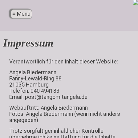
X
≡ Menü
Menü
Impressum
Verantwortlich für den Inhalt dieser Website:
Angela Biedermann
Fanny-Lewald-Ring 88
21035 Hamburg
Telefon: 040 494183
Email: post@tangomitangela.de
Webauftritt: Angela Biedermann
Fotos: Angela Biedermann (wenn nicht anders
angegeben)
Trotz sorgfältiger inhaltlicher Kontrolle
übernehme ich keine Haftung für die Inhalte