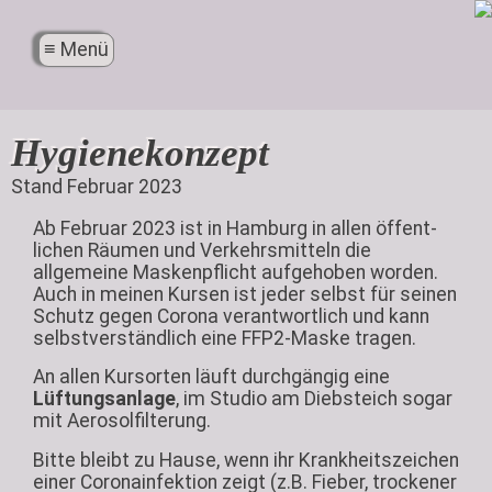
X
≡ Menü
Menü
Hygiene­konzept
Stand Februar 2023
Ab Februar 2023 ist in Hamburg in allen öffent­
lichen Räumen und Verkehrs­mitteln die
allgemeine Masken­pflicht aufge­hoben worden.
Auch in meinen Kursen ist jeder selbst für seinen
Schutz gegen Corona verant­wortlich und kann
selbst­ver­ständlich eine FFP2-Maske tragen.
An allen Kursorten läuft durch­gängig eine
Lüftungs­anlage
, im Studio am Diebsteich sogar
mit Aerosol­filterung.
Bitte bleibt zu Hause, wenn ihr Krankheits­zeichen
einer Corona­infektion zeigt (z.B. Fieber, trockener