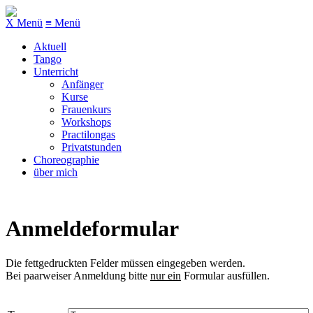
X
Menü
≡ Menü
Aktuell
Tango
Unterricht
Anfänger
Kurse
Frauenkurs
Workshops
Practilongas
Privatstunden
Choreographie
über mich
Anmeldeformular
Die
fettgedruckten
Felder müssen eingegeben werden.
Bei paarweiser Anmeldung bitte
nur ein
Formular ausfüllen
.